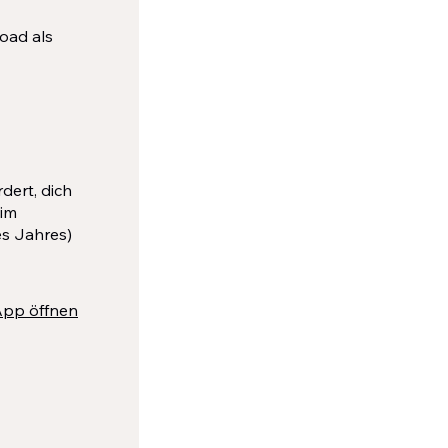
oad als
dert, dich
 im
es Jahres)
pp öffnen