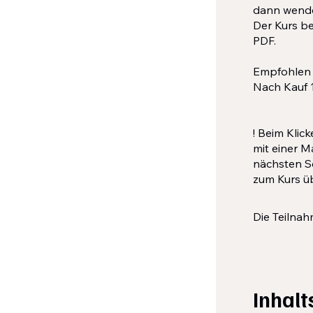
dann wende 
Der Kurs b
PDF.
Empfohlen f
Nach Kauf 
! Beim Klic
mit einer 
nächsten Sc
zum Kurs üb
Die Teilna
Inhalt