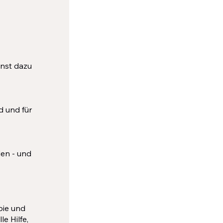
nnst dazu
d und für
den - und
pie und
e Hilfe,