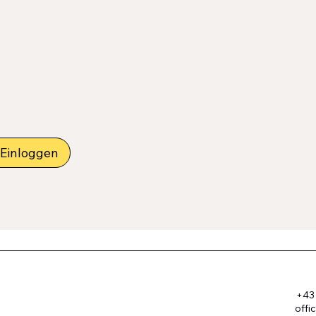
Einloggen
+43 
offi