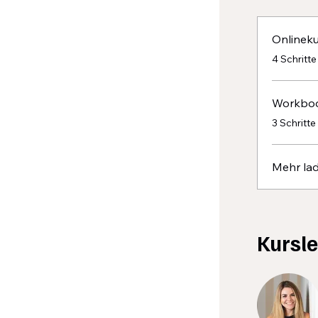
Onlineku
.
4 Schritte
Workbo
.
3 Schritte
Mehr la
Kursle