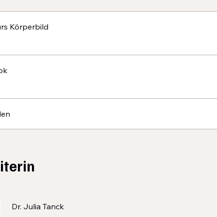
rs Körperbild
ok
den
iterin
Dr. Julia Tanck