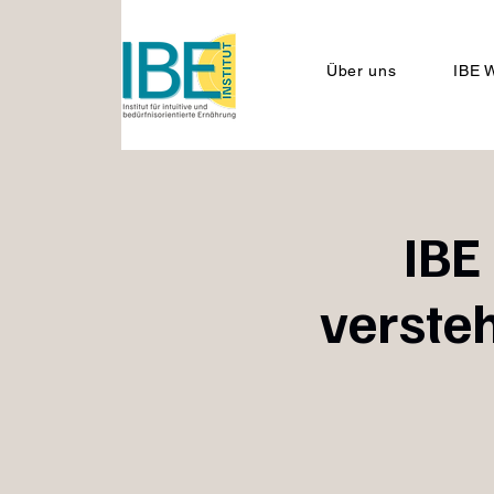
Über uns
IBE W
IBE
verste