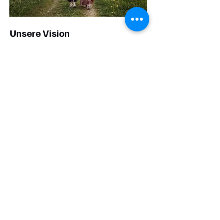
Unsere Vision
Wir möchten Kinder und Erwachsene dabei
unterstützen, eine
liebevolle und entspannte
Beziehung zum Essen und zu ihrem Körper zu
entwickeln
– frei von den Einschränkungen
gesellschaftlicher Schönheitsideale.
Empfehlungen & Kooperationen