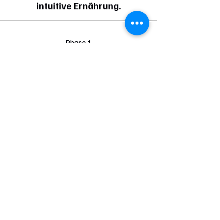
intuitive Ernährung.
Phase 1
Reflektiere die
Diätmentalität
und entdecke ein
neues Verhältnis zu deinem Körper. Du
verstehst deinen
Stoffwechsel
, lernst mehr
über dein individuelles
Sollkörpergewicht
und
reagierst bewusst auf verschiedene
Hungersignale
.
Phase 2
Befreie dich von
Glaubenssätzen und
Ernährungsregeln
. Du darfst Lebensmittel
wieder genießen und lernst, achtsam auf deine