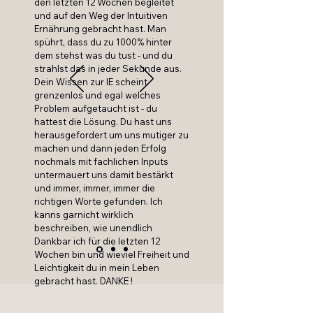
den letzten 12 Wochen begleitet
und auf den Weg der Intuitiven
Ernährung gebracht hast. Man
spührt, dass du zu 1000% hinter
dem stehst was du tust - und du
strahlst das in jeder Sekunde aus.
Dein Wissen zur IE scheint
grenzenlos und egal welches
Problem aufgetaucht ist - du
hattest die Lösung. Du hast uns
herausgefordert um uns mutiger zu
machen und dann jeden Erfolg
nochmals mit fachlichen Inputs
untermauert uns damit bestärkt
und immer, immer, immer die
richtigen Worte gefunden. Ich
kanns garnicht wirklich
beschreiben, wie unendlich
Dankbar ich für die letzten 12
Wochen bin und wieviel Freiheit und
Leichtigkeit du in mein Leben
gebracht hast. DANKE !